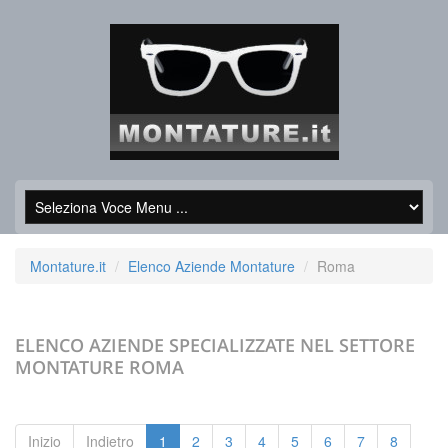
Montature.it
Elenco Aziende Montature
Roma
ELENCO AZIENDE SPECIALIZZATE NEL SETTORE
MONTATURE
ROMA
Inizio
Indietro
1
2
3
4
5
6
7
8