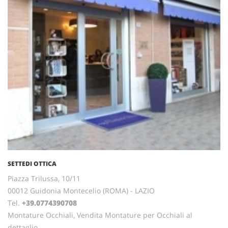
SETTEDI OTTICA
Piazza Trilussa, 10/11
00012 Guidonia Montecelio (ROMA) - LAZIO
Tel.
+39.0774390708
Montature Occhiali, Vendita Montature per Occhiali al
dettaglio