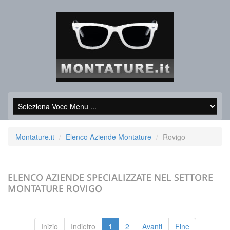
Montature.it
Elenco Aziende Montature
Rovigo
ELENCO AZIENDE SPECIALIZZATE NEL SETTORE
MONTATURE
ROVIGO
Inizio
Indietro
1
2
Avanti
Fine